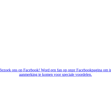
Bezoek ons op Facebook! Word een fan op onze Facebookpagina om i
aanmerking te komen voor speciale voordelen.