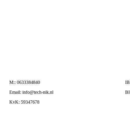
M:: 0633384840
I
Email: info@tech-nik.nl
B
KvK: 59347678