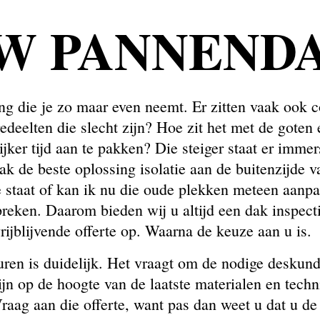
UW PANNEND
ing die je zo maar even neemt. Er zitten vaak ook c
 gedeelten die slecht zijn? Hoe zit het met de got
lijker tijd aan te pakken? Die steiger staat er imme
aak de beste oplossing isolatie aan de buitenzijde
de staat of kan ik nu die oude plekken meteen aan
preken. Daarom bieden wij u altijd een dak inspect
rijblijvende offerte op. Waarna de keuze aan u is.
uren is duidelijk. Het vraagt om de nodige desku
ijn op de hoogte van de laatste materialen en tech
raag aan die offerte, want pas dan weet u dat u de