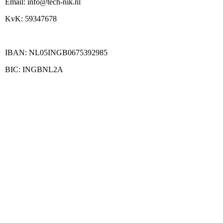
Email: info@tech-nik.nl
KvK: 59347678
IBAN: NL05INGB0675392985
BIC: INGBNL2A